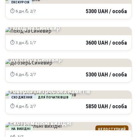
ЕКСКУРСІЯ
⏱ 6 дн.
💪 2/7
5300 UAH / особа
КАРПАТИ
Похід на Синевир
⏱ 3 дн.
💪 1/7
3600 UAH / особа
КАРПАТИ
До озера Синевир
⏱ 6 дн.
💪 2/7
5300 UAH / особа
КАРПАТИ
Говерла Петрос без наметів
СХОДЖЕННЯ
ДЛЯ ПОЧАТКІВЦІВ
⏱ 4 дн.
💪 2/7
5850 UAH / особа
КРИМ
Екстремальні вихідні
НА ВИХІДНІ
НЕДОСТУПНИЙ
0
💪 3/7