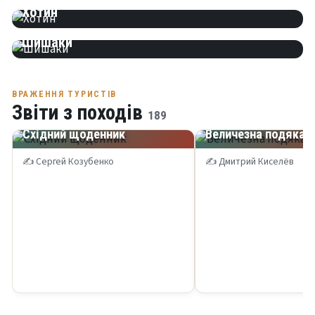
Хотин
Шишаки
ВРАЖЕННЯ ТУРИСТІВ
Звіти з походів
189
2008
2008
Східний щоденник
Величезна подяка
✍ Сергей Козубенко
✍ Дмитрий Киселёв