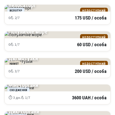
Велосаторі
ВЕЛОТУР
НЕДОСТУПНИЙ
0
💪 2/7
175 USD / особа
КРИМ
Полуничне море
НЕДОСТУПНИЙ
0
💪 1/7
60 USD / особа
КРИМ
Дві мотузки
НАМЕТ
НЕДОСТУПНИЙ
0
💪 3/7
200 USD / особа
КАРПАТИ
Міні-Горгани
СХОДЖЕННЯ
⏱ 3 дн.
💪 1/7
3600 UAH / особа
КАРПАТИ
Дикі Горгани