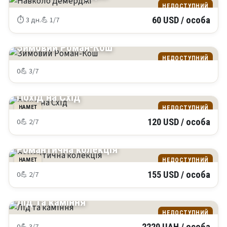
НЕДОСТУПНИЙ
⏱ 3 дн.
💪 1/7
60 USD / особа
КРИМ
Зимовий Роман-Кош
НЕДОСТУПНИЙ
0
💪 3/7
КРИМ
Похід на Схід
НАМЕТ
НЕДОСТУПНИЙ
0
💪 2/7
120 USD / особа
КРИМ
Романтична колекція
НАМЕТ
НЕДОСТУПНИЙ
0
💪 2/7
155 USD / особа
КРИМ
Лід та каміння
НЕДОСТУПНИЙ
0
💪 3/7