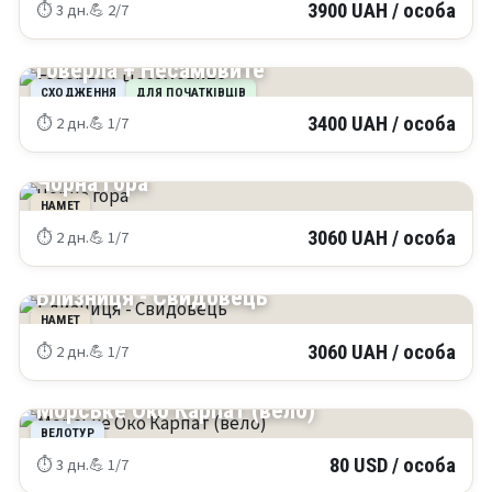
⏱ 3 дн.
💪 2/7
3900 UAH / особа
КАРПАТИ
Говерла + Несамовите
СХОДЖЕННЯ
ДЛЯ ПОЧАТКІВЦІВ
⏱ 2 дн.
💪 1/7
3400 UAH / особа
КАРПАТИ
Чорна гора
НАМЕТ
⏱ 2 дн.
💪 1/7
3060 UAH / особа
КАРПАТИ
Близниця - Свидовець
НАМЕТ
⏱ 2 дн.
💪 1/7
3060 UAH / особа
КАРПАТИ
Морське Око Карпат (вело)
ВЕЛОТУР
⏱ 3 дн.
💪 1/7
80 USD / особа