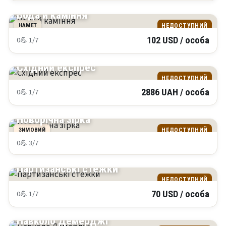
КРИМ
Вода й каміння
НАМЕТ
НЕДОСТУПНИЙ
0
💪 1/7
102 USD / особа
КРИМ
Східний експрес
НЕДОСТУПНИЙ
0
💪 1/7
2886 UAH / особа
КРИМ
Новорічна зірка
ЗИМОВИЙ
НЕДОСТУПНИЙ
0
💪 3/7
КРИМ
Партизанські стежки
НЕДОСТУПНИЙ
0
💪 1/7
70 USD / особа
КРИМ
Навколо Демерджі