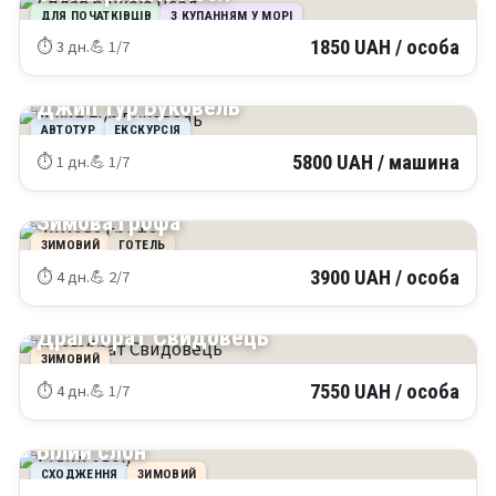
ДЛЯ ПОЧАТКІВЦІВ
З КУПАННЯМ У МОРІ
⏱ 3 дн.
💪 1/7
1850 UAH / особа
КАРПАТИ
Джип тур Буковель
АВТОТУР
ЕКСКУРСІЯ
⏱ 1 дн.
💪 1/7
5800 UAH / машина
КАРПАТИ
Зимова Грофа
ЗИМОВИЙ
ГОТЕЛЬ
⏱ 4 дн.
💪 2/7
3900 UAH / особа
КАРПАТИ
Драгобрат Свидовець
ЗИМОВИЙ
⏱ 4 дн.
💪 1/7
7550 UAH / особа
КАРПАТИ
Білий слон
СХОДЖЕННЯ
ЗИМОВИЙ