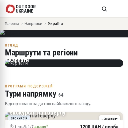
НАПРЯМОК · ТРЕКІНГ З 2005
OUTDOOR
УКРАЇНА
UKRAINE
Головна
Напрямки
Україна
🥾 64 ТУРИ
💪 СКЛАДНІСТЬ 1–3/7
📅 1–7 ДНІВ
ОГЛЯД
Маршрути та регіони
Карпати
Крим
ПРОГРАМИ ПОДОРОЖЕЙ
Тури напрямку
64
Відсортовано за датою найближчого заїзду.
КАРПАТИ
Екскурсія на Говерлу
ЕКСКУРСІЯ
щодня*
⏱ 1 дн.
💪 1/7
щодня*
1200 UAH / особа