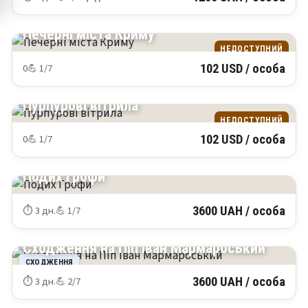
КРИМ
Печерні міста Криму
НЕДОСТУПНИЙ
0
💪 1/7
102 USD / особа
КРИМ
Пурпурові вітрила
НЕДОСТУПНИЙ
0
💪 1/7
102 USD / особа
КАРПАТИ
Подих Грофи
⏱ 3 дн.
💪 1/7
3600 UAH / особа
КАРПАТИ
Сходження на Піп Іван Мармароський
СХОДЖЕННЯ
⏱ 3 дн.
💪 2/7
3600 UAH / особа
КАРПАТИ