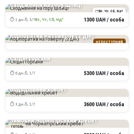
Сходження на гору Шпиці
Вт, Чт, Сб, Нд*
⏱ 1 дн.
💪 3/7
Вт, Чт, Сб, Нд*
1300 UAH / особа
КАРПАТИ
Корпоратив на Говерлу (2 дні)
НЕДОСТУПНИЙ
КАРПАТИ
Східні Горгани
⏱ 6 дн.
💪 1/7
5300 UAH / особа
КАРПАТИ
Вододільний хребет
⏱ 3 дн.
💪 1/7
3600 UAH / особа
КАРПАТИ
Зимовий Чорногірський хребет
ГОТЕЛЬ