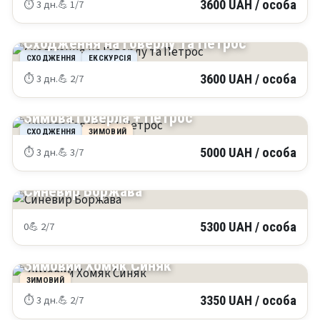
⏱ 3 дн.
💪 1/7
3600 UAH / особа
КАРПАТИ
Сходження на Говерлу та Петрос
СХОДЖЕННЯ
ЕКСКУРСІЯ
⏱ 3 дн.
💪 2/7
3600 UAH / особа
КАРПАТИ
Зимова Говерла + Петрос
СХОДЖЕННЯ
ЗИМОВИЙ
⏱ 3 дн.
💪 3/7
5000 UAH / особа
КАРПАТИ
Синевир Боржава
0
💪 2/7
5300 UAH / особа
КАРПАТИ
Зимовий Хомяк Синяк
ЗИМОВИЙ
⏱ 3 дн.
💪 2/7
3350 UAH / особа