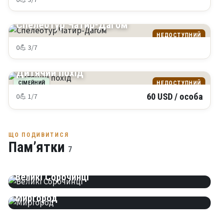
КРИМ
Спелеотур Чатир-Дагом
НЕДОСТУПНИЙ
0
💪 3/7
КРИМ
Дитячий похід
СІМЕЙНИЙ
НЕДОСТУПНИЙ
0
💪 1/7
60 USD / особа
ЩО ПОДИВИТИСЯ
Пам’ятки
Баранівка
7
Великий Перевіз
Великі Сорочинці
Миргород
Покровське