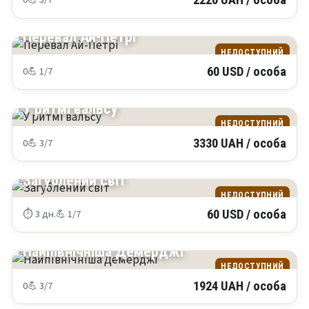
2220 UAH / особа
КРИМ
Перевал Ай-Петрі
НЕДОСТУПНИЙ
0
💪 1/7
60 USD / особа
КРИМ
У ритмі вальсу
НЕДОСТУПНИЙ
0
💪 3/7
3330 UAH / особа
КРИМ
Загублений світ
НЕДОСТУПНИЙ
⏱ 3 дн.
💪 1/7
60 USD / особа
КРИМ
Найпівнічніша Демерджі
НЕДОСТУПНИЙ
0
💪 3/7
1924 UAH / особа
КРИМ