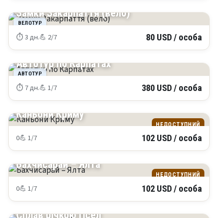
КАРПАТИ
Замки Закарпаття (вело)
ВЕЛОТУР
⏱ 3 дн.
💪 2/7
80 USD / особа
КАРПАТИ
Автотур по Карпатах
АВТОТУР
⏱ 7 дн.
💪 1/7
380 USD / особа
КРИМ
Каньони Криму
НЕДОСТУПНИЙ
0
💪 1/7
102 USD / особа
КРИМ
Бахчисарай – Ялта
НЕДОСТУПНИЙ
0
💪 1/7
102 USD / особа
УКРАЇНА
Сплав річкою Псел