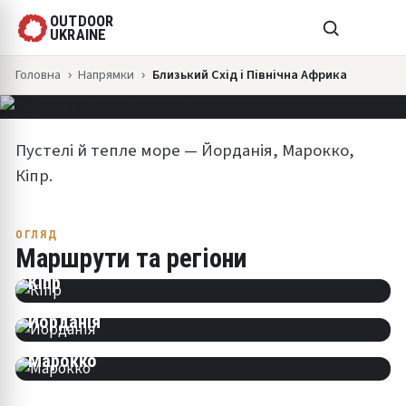
OUTDOOR
ПІВНІЧНА АФРИКА
UKRAINE
Головна
Напрямки
Близький Схід і Північна Африка
🥾 5 ТУРІВ
💪 СКЛАДНІСТЬ 1–2/7
📅 8–11 ДНІВ
Пустелі й тепле море — Йорданія, Марокко,
Кіпр.
ОГЛЯД
Маршрути та регіони
Кіпр
Йорданія
Марокко