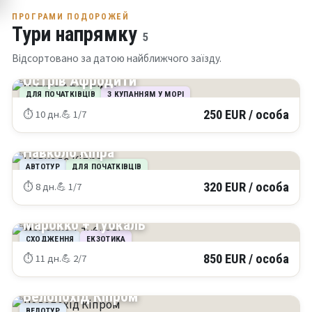
ПРОГРАМИ ПОДОРОЖЕЙ
Тури напрямку
5
Відсортовано за датою найближчого заїзду.
КІПР
Острів Афродити
ДЛЯ ПОЧАТКІВЦІВ
З КУПАННЯМ У МОРІ
⏱ 10 дн.
💪 1/7
250 EUR / особа
КІПР
Навколо Кіпра
АВТОТУР
ДЛЯ ПОЧАТКІВЦІВ
⏱ 8 дн.
💪 1/7
320 EUR / особа
МАРОККО
Марокко + Тубкаль
СХОДЖЕННЯ
ЕКЗОТИКА
⏱ 11 дн.
💪 2/7
850 EUR / особа
КІПР
Велопохід Кіпром
ВЕЛОТУР