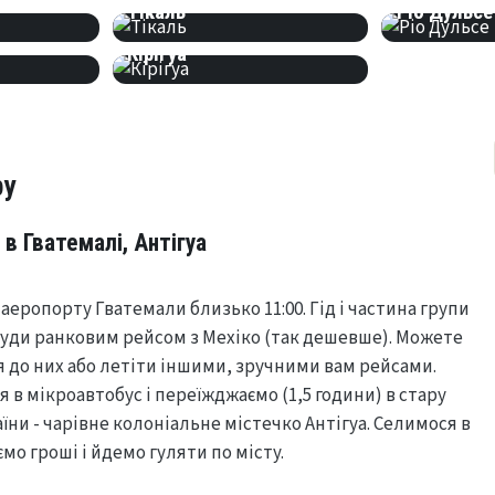
Тікаль
Ріо Дульсе
ІСТОРІЯ
Кірігуа
ру
 в Гватемалі, Антігуа
 аеропорту Гватемали близько 11:00. Гід і частина групи
уди ранковим рейсом з Мехіко (так дешевше). Можете
 до них або летіти іншими, зручними вам рейсами.
 в мікроавтобус і переїжджаємо (1,5 години) в стару
ни - чарівне колоніальне містечко Антігуа. Селимося в
ємо гроші і йдемо гуляти по місту.