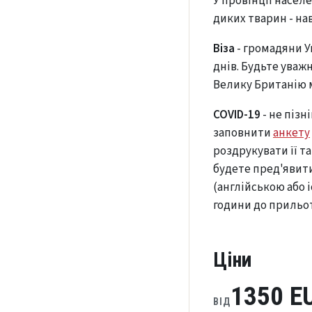
У провінції населе
диких тварин - на
Віза
- громадяни У
днів. Будьте уважн
Велику Британію м
COVID-19
- не пізн
заповнити
анкету
роздрукувати її та
будете пред'явити
(англійською або 
години до прильот
Ціни
1350 E
ВІД