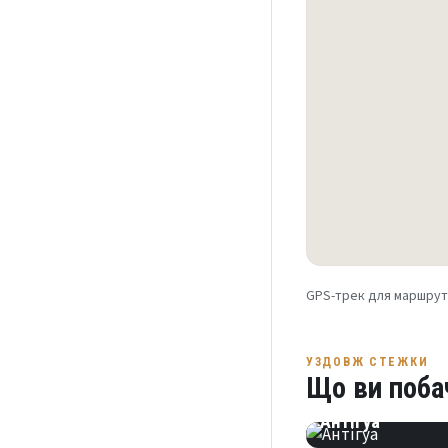
GPS-трек для маршруту
УЗДОВЖ СТЕЖКИ
Що ви поба
МІСТО
Антігуа