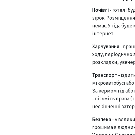
Ночівлі
- готелі бу
зірок. Розміщення
немає. У гіда буде
інтернет.
Харчування
- вран
ходу, періодично 
розкладки, увечер
Транспорт
- їздит
мікроавтобусі або
За кермом гід або
- візьміть права 
нескінченні затори
Безпека
- у велик
грошима в людних 