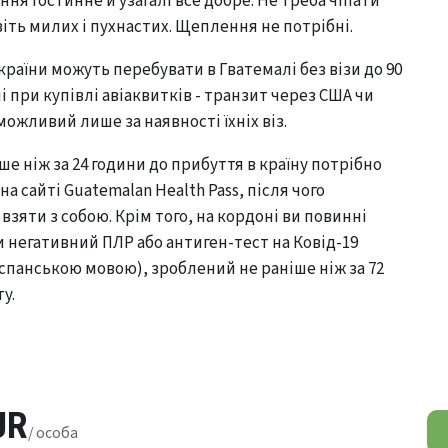
ння гостинне й узагалі все добре. Не треба чіпати
віть милих і пухнастих. Щеплення не потрібні.
країни можуть перебувати в Гватемалі без візи до 90
і при купівлі авіаквитків - транзит через США чи
ожливий лише за наявності їхніх віз.
іше ніж за 24 години до прибуття в країну потрібно
на сайті Guatemalan Health Pass, після чого
 взяти з собою. Крім того, на кордоні ви повинні
 негативний ПЛР або антиген-тест на Ковід-19
іспанською мовою), зроблений не раніше ніж за 72
у.
UR
/ особа