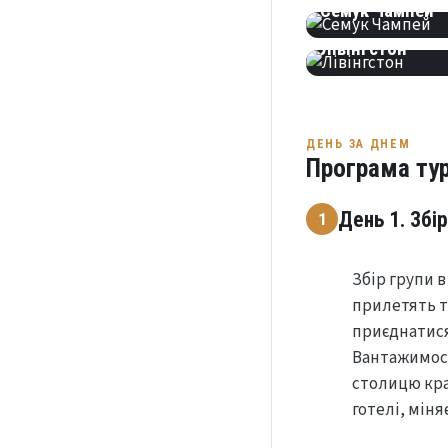
Семук Чампей
МІСТО
Лівінгстон
ДЕНЬ ЗА ДНЕМ
Програма ту
День 1. Збір
1
Збір групи в
прилетять т
приєднатися
Вантажимося
столицю краї
готелі, міня