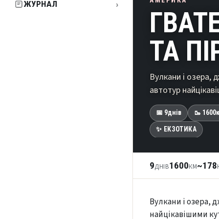
АМЕРИКА
›
ЖУРНАЛ
ГВАТ
ТА П
Вулкани і озера, д
автотур найцікав
📅 9
днів
🥾 1600
✨ ЕКЗОТИКА
9
1600
~178
ДНІВ
КМ
Вулкани і озера, д
найцікавішими ку