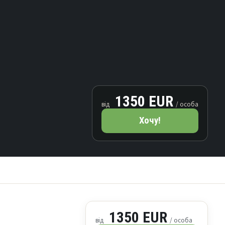
1350 EUR
від
/ особа
Хочу!
1350 EUR
від
/ особа