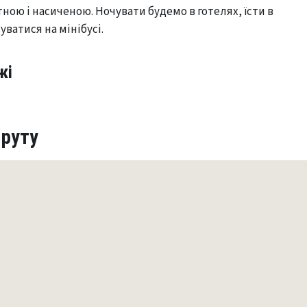
ою і насиченою. Ночувати будемо в готелях, їсти в
уватися на мінібусі.
жі
руту