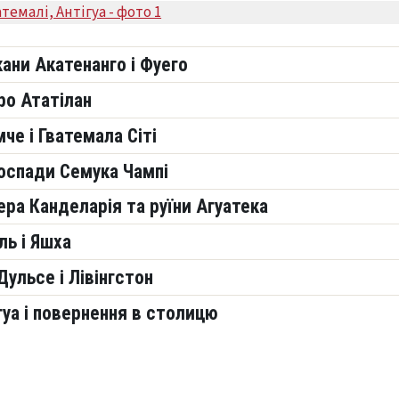
кани Акатенанго і Фуего
ро Ататілан
мче і Гватемала Сіті
оспади Семука Чампі
ера Канделарія та руїни Агуатека
ль і Яшха
Дульсе і Лівінгстон
ігуа і повернення в столицю