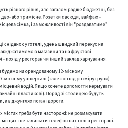
дуть різного рівня, але загалом радше бюджетні, без
 дво- або тримісне. Розетки є всюди, вайфаю -
 місцева сімка, і за можливості він "роздаватиме"
ці сніданок у готелі, удень швидкий перекус на
заїжджатимемо в магазини та на фруктові
і - похід у ресторан чи інший заклад харчування.
и будемо на орендованому 12-місному
 7-місному універсалі (залежно від розміру групи).
 місцевий водій. Якщо хочете допомогти кермувати
(звичайні пластикові). Поряд зі столицею будуть
, а в джунглях погані дороги.
их містах треба бути насторожі: не розмахувати
місцях і не залишати телефон на столі в ресторані.