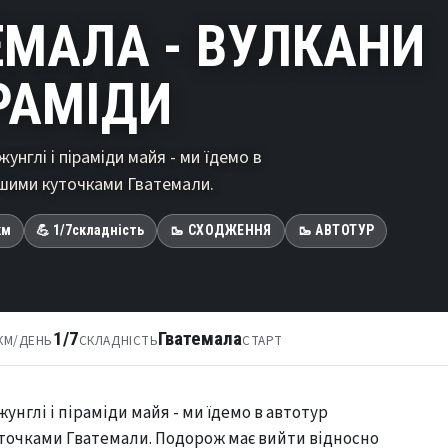
ЕМАЛА - ВУЛКАНИ
ІРАМІДИ
жунглі і піраміди майя - ми їдемо в
ішими куточками Гватемали.
км
💪 1/7
складність
🥾 СХОДЖЕННЯ
🥾 АВТОТУР
1/7
Гватемала
КМ/ДЕНЬ
СКЛАДНІСТЬ
СТАРТ
жунглі і піраміди майя - ми їдемо в автотур
точками Гватемали. Подорож має вийти відносно