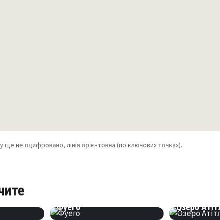
 ще не оцифровано, лінія орієнтовна (по ключових точках).
чите
ГОРА
ОЗЕРО
Фуего
Озеро Атіт
ІСТОРІЯ
РІЧКА