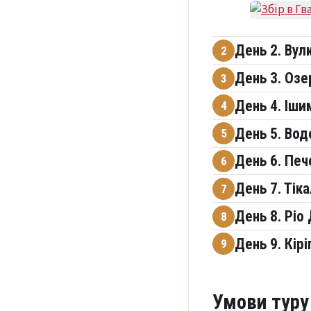
День 2. Вул
2
День 3. Озе
3
День 4. Іши
4
День 5. Вод
5
День 6. Печ
6
День 7. Тіка
7
День 8. Ріо 
8
День 9. Кір
9
Умови туру